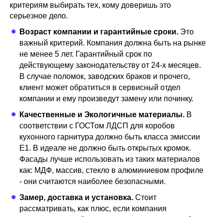
критериям выбирать тех, кому доверишь это
серьезное дело.
7
Дриада
Смотреть
Возраст компании и гарантийные сроки.
Это
важный критерий. Компания должна быть на рынке
не менее 5 лет. Гарантийный срок по
действующему законодательству от 24-х месяцев.
8
Анонс
Смотреть
В случае поломок, заводских браков и прочего,
клиент может обратиться в сервисный отдел
компании и ему произведут замену или починку.
9
Качественные и Экологичные материалы.
Мария
В
Смотреть
соответствии с ГОСТом ЛДСП для коробов
кухонного гарнитура должно быть класса эмиссии
Е1. В идеале не должно быть открытых кромок.
10
Леруа Мерлен
Фасады лучше использовать из таких материалов
Смотреть
как: МДФ, массив, стекло в алюминиевом профиле
- они считаются наиболее безопасными.
Замер, доставка и установка.
Стоит
11
Лорена
Смотреть
рассматривать, как плюс, если компания