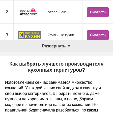
2
Атлас Люкс
Смотреть
3
Стильные кухни
Смотреть
Развернуть ▼
4
Дятьково
Смотреть
Как выбрать лучшего производителя
кухонных гарнитуров?
5
Грета
Смотреть
Изготовлением сейчас занимается множество
компаний. У каждой из них свой подход к клиенту и
свой выбор материалов. Выбирать можно и, даже
нужно, и по хорошим отзывам, и по подборкам
6
Рими
Смотреть
моделей в showroom или на сайтах компаний. Но
правильней будет сначала разобраться, по каким