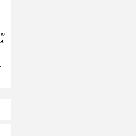
в
но
ы,
,