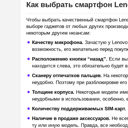
Как выбрать смартфон Len
Чтобы выбрать качественный смартфон Leno
5
Lenovo S5 K520 4/64
выборе гаджетов от любых других производ
некоторым другим нюансам:
Качеству микрофона.
Зачастую у Lenovo
возможность, его желательно перед покуп
Расположению кнопки “назад”.
Если вы 
находится слева, это обязательно будет 
Сканеру отпечатков пальцев.
На некотор
неудобно. Поэтому при разблокировке его
Толщине корпуса.
Некоторые модели име
неудобными в использовании, особенно, е
Количеству поддерживаемых SIM-карт.
Наличие в продаже аксессуаров.
Не всег
ту или иную модель. Правда, все необход