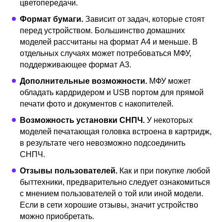
цветопередачи.
Canon PIXMA
4
Смотреть
G3411
Формат бумаги.
Зависит от задач, которые стоят
перед устройством. Большинство домашних
моделей рассчитаны на формат А4 и меньше. В
HP Ink Tank
отдельных случаях может потребоваться МФУ,
5
Смотреть
Wireless 419
поддерживающее формат А3.
Дополнительные возможности.
МФУ может
Лучшие лазерные МФУ для дома
обладать кардридером и USB портом для прямой
печати фото и документов с накопителей.
Canon i-SENSYS
Возможность установки СНПЧ.
У некоторых
1
Смотреть
MF641Cw
моделей печатающая головка встроена в картридж,
в результате чего невозможно подсоединить
СНПЧ.
Ricoh SP
2
Смотреть
Отзывы пользователей.
Как и при покупке любой
C261SFNw
быттехники, предварительно следует ознакомиться
с мнением пользователей о той или иной модели.
Если в сети хорошие отзывы, значит устройство
HP Color LaserJet
3
Смотреть
можно приобретать.
Pro MFP M180n