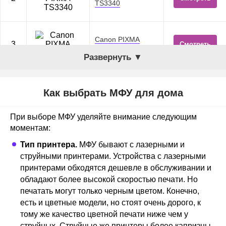
TS3340
Canon PIXMA
3
Смотреть
MG3640S
Развернуть ▼
Лучшие струйные МФУ
Как выбрать МФУ для дома
Canon PIXMA
1
Смотреть
При выборе МФУ уделяйте внимание следующим
TS9140
моментам:
Тип принтера.
МФУ бывают с лазерными и
струйными принтерами. Устройства с лазерными
Canon PIXMA
2
Смотреть
TS6340
принтерами обходятся дешевле в обслуживании и
обладают более высокой скоростью печати. Но
печатать могут только черным цветом. Конечно,
HP DeskJet Ink
есть и цветные модели, но стоят очень дорого, к
3
Advantage 5075
Смотреть
тому же качество цветной печати ниже чем у
M2U86C
струйных. Струйные же принтеры более капризны