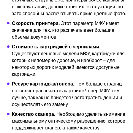
в эксплуатации, дороже стоит их эксплуатация, но
Canon MAXIFY
зато способны распечатывать яркие цветные фото.
4
Смотреть
MB2740
Скорость принтера.
Этот параметр МФУ имеет
значение для тех, кто распечатывает большие
Лучшие струйные МФУ с СПНЧ
объемы документов.
Стоимость картриджей с чернилами.
Существуют дешевые модели МФУ, картриджи для
1
Epson L7160
Смотреть
которых непомерно дорогие, и наоборот – для
некоторых дорогих моделей имеются доступные
картриджи.
Brother DCP-
Ресурс картриджа/тонера.
Чем больше страниц
2
Смотреть
T510W
позволяет распечатать картридж/тонер МФУ, тем
лучше, так как не придется часто тратить деньги и
осуществлять его замену.
3
Epson L3050
Смотреть
Качество сканера.
Необходимо уделить внимание
максимальному оптическому разрешению, которое
поддерживает сканер, а также качеству